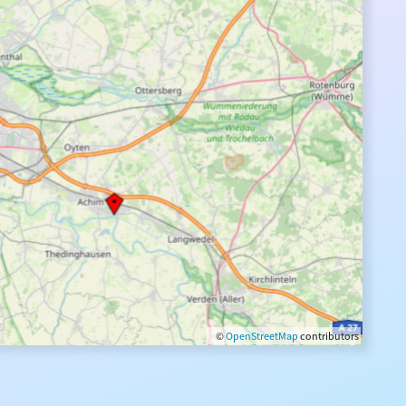
©
OpenStreetMap
contributors